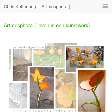
Chris Kattenberg - Artmosphera ( Leven In Een Kunstwerk)
Tog
navi
Artmosphera ( leven in een kunstwerk)